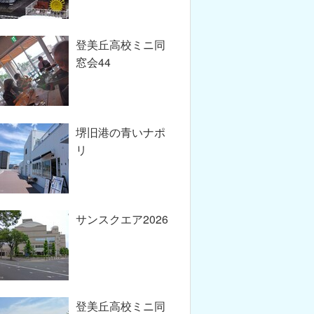
登美丘高校ミニ同
窓会44
堺旧港の青いナポ
リ
サンスクエア2026
登美丘高校ミニ同