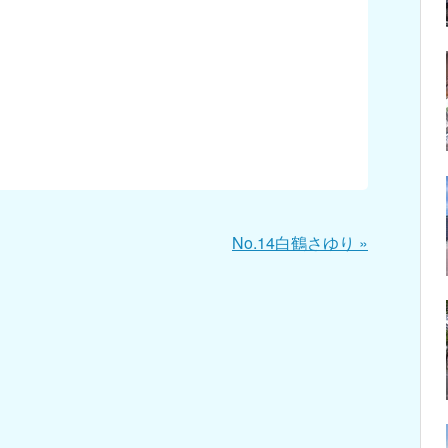
No.14白鶴さゆり
»