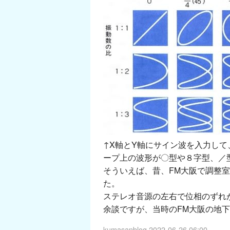
↑X軸とY軸にサイン波を入力し
ープ上の波形が〇型や８字型、／
そういえば、昔、FM大阪で調整
た。
ステレオ音源の左右で位相のずれ
余談ですが、当時のFM大阪の地
kumasanblog
2022-06-26 06:00