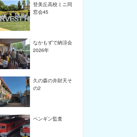
登美丘高校ミニ同
窓会45
なかもずで納涼会
2026年
久の森の弁財天そ
の2
ペンギン監査